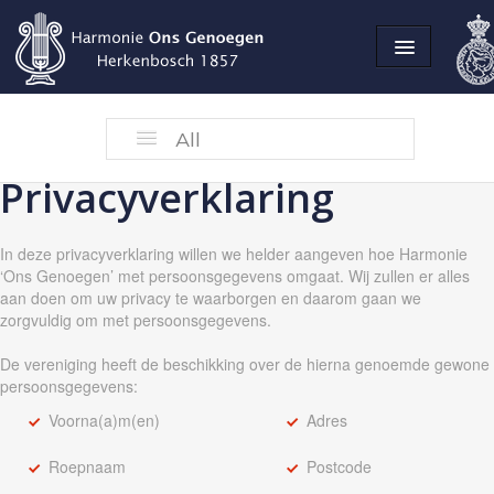
Home
All
Privacyverklaring
Privacyverklaring
In deze privacyverklaring willen we helder aangeven hoe Harmonie
‘Ons Genoegen’ met persoonsgegevens omgaat. Wij zullen er alles
aan doen om uw privacy te waarborgen en daarom gaan we
zorgvuldig om met persoonsgegevens.
De vereniging heeft de beschikking over de hierna genoemde gewone
persoonsgegevens:
Voorna(a)m(en)
Adres
Roepnaam
Postcode