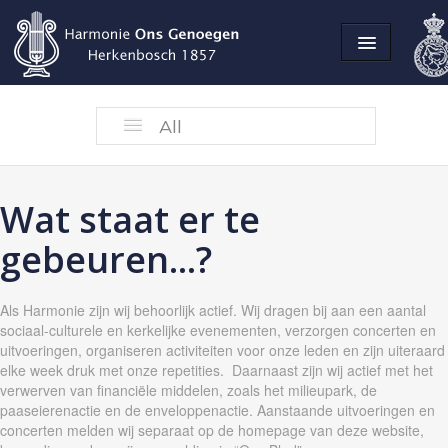
Home
All
AGENDA
Agenda
Wat staat er te
gebeuren...?
Als Harmonie zijn wij behoorlijk actief. Wij dragen bij aan een aantal
sociaal-culturele en kerkelijke evenementen, verzorgen concerten en
uitvoeringen, organiseren activiteiten voor onze leden en zijn uiteraard
elke week druk met onze repetities. Daarnaast zijn wij actief met het
verwerven van financiële middelen, zoals het milieupark, de
paaseierenactie en de enveloppenactie. Aanstaande uitvoeringen en
concerten melden wij separaat op de homepage van deze website,