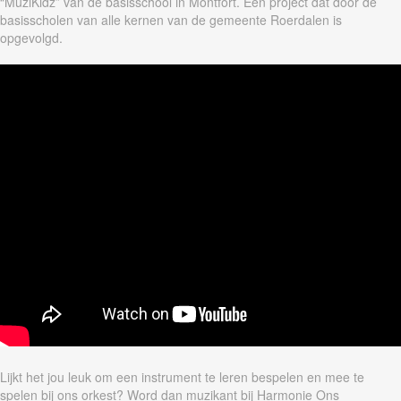
“MuziKidz” van de basisschool in Montfort. Een project dat door de
basisscholen van alle kernen van de gemeente Roerdalen is
opgevolgd.
Lijkt het jou leuk om een instrument te leren bespelen en mee te
spelen bij ons orkest? Word dan muzikant bij Harmonie Ons