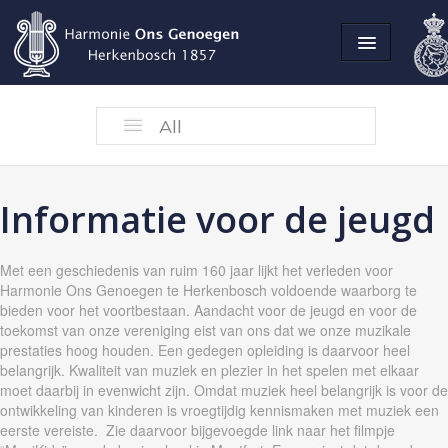
Home
All
OPLEIDINGEN
Opleidingen
Informatie voor de jeugd
Met een geschiedenis van ruim 160 jaar lijkt het verleden voor
Harmonie Ons Genoegen te Herkenbosch voldoende waarborg te
bieden voor het voortbestaan. Aandacht voor de jeugd en voor de
toekomst van onze vereniging eist van ons dat we onze muzikale
prestaties hoog houden. Een gedegen opleiding is daarvoor heel
belangrijk. Kwaliteit van muziek en plezier in het spelen met elkaar
moet daarbij in evenwicht zijn. Omdat muziek heel belangrijk is voor de
ontwikkeling van kinderen is vroegtijdig kennismaken met muziek een
eerste vereiste. Zie daarvoor bijgevoegde link naar het filmpje