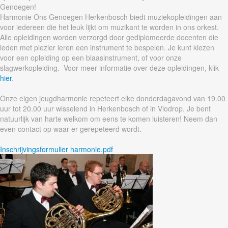
Genoegen!
Harmonie Ons Genoegen Herkenbosch biedt muziekopleidingen aan
voor iedereen die het leuk lijkt om muzikant te worden in ons orkest.
Alle opleidingen worden verzorgd door gediplomeerde docenten die
leden met plezier leren een instrument te bespelen. Je kunt kiezen
voor een opleiding op een blaasinstrument, of voor onze
slagwerkopleiding. Voor meer informatie over deze opleidingen, klik
hier
.
Onze eigen jeugdharmonie repeteert elke donderdagavond van 19.00
uur tot 20.00 uur wisselend in Herkenbosch of in Vlodrop. Je bent
natuurlijk van harte welkom om eens te komen luisteren! Neem dan
even contact op waar er gerepeteerd wordt.
Inschrijvingsformulier harmonie.pdf